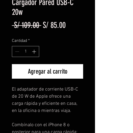
Cargador Pared USB-C
20w
Precio
Precio de oferta
 S/ 109.00 
S/ 85.00
Cantidad
*
Agregar al carrito
El adaptador de corriente USB-C 
de 20 W de Apple ofrece una 
carga rápida y eficiente en casa, 
en la oficina o mientras viaja.
Combínalo con el iPhone 8 o 
posterior para una carga rápida: 