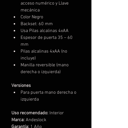
acceso numérico y Llave 
mecánica
Color Negro
Backset: 60 mm
Usa Pilas alcalinas 4xAA
Espesor de puerta 35 – 60 
mm
Pilas alcalinas 4xAA (no 
incluye)
Manilla reversible (mano 
derecha o izquierda)
Versiones
Para puerta mano derecha o 
izquierda
Uso recomendado:
 Interior
Marca:
 Andeslock
Garantía:
 1 Año