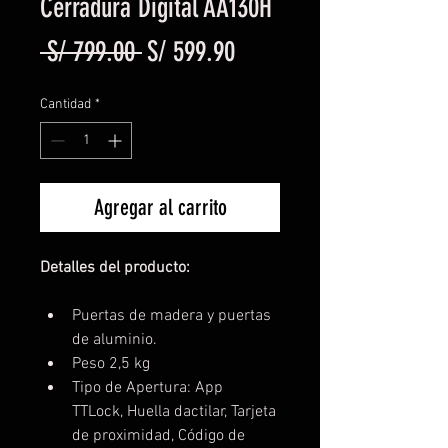
Cerradura Digital AA130H
Precio
Precio de oferta
 S/ 799.00 
S/ 599.90
Cantidad
*
Agregar al carrito
Detalles del producto:
Puertas de madera y puertas 
de aluminio.
Peso 2,5 kg
Tipo de Apertura: App 
TTLock, Huella dactilar, Tarjeta 
de proximidad, Código de 